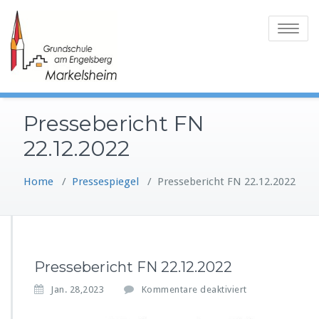
Skip
to
Toggle
content
navigatio
Pressebericht FN
22.12.2022
Home
/
Pressespiegel
/
Pressebericht FN 22.12.2022
Pressebericht FN 22.12.2022
f
Jan. 28,2023
Kommentare deaktiviert
ü
r